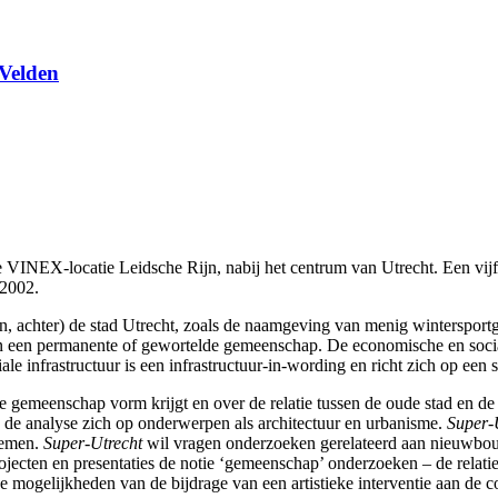
Velden
 de VINEX-locatie Leidsche Rijn, nabij het centrum van Utrecht. Een vi
n 2002.
n, achter) de stad Utrecht, zoals de naamgeving van menig wintersport
n een permanente of gewortelde gemeenschap. De economische en social
ciale infrastructuur is een infrastructuur-in-wording en richt zich op e
gemeenschap vorm krijgt en over de relatie tussen de oude stad en de n
e de analyse zich op onderwerpen als architectuur en urbanisme.
Super-
nemen.
Super-Utrecht
wil vragen onderzoeken gerelateerd aan nieuwbo
ecten en presentaties de notie ‘gemeenschap’ onderzoeken – de relatie tu
gelijkheden van de bijdrage van een artistieke interventie aan de const