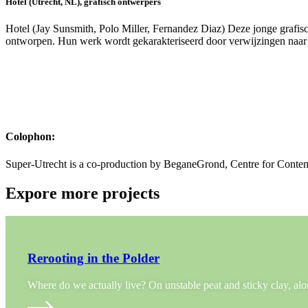
Hotel (Utrecht, NL), grafisch ontwerpers
Hotel (Jay Sunsmith, Polo Miller, Fernandez Diaz) Deze jonge grafis
ontworpen. Hun werk wordt gekarakteriseerd door verwijzingen naar p
Colophon:
Super-Utrecht is a co-production by BeganeGrond, Centre for Cont
Expore more projects
Rerooting in the Polder
Where do we actually live? On unstable peat and sticky clay, a