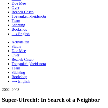
Doe Mee
Over
Bezoek Casco
Toegankelijkheidsnota
Team
Stichting
Bookshop
⟶ English
Activiteiten
Studie
Doe Mee
Over
Bezoek Casco
Toegankelijkheidsnota
Team
Stichting
Bookshop
⟶ English
2002–2003
Super-Utrecht: In Search of a Neighbor