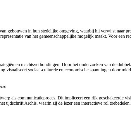
van gebouwen in hun stedelijke omgeving, waarbij hij verwijst naar pr
presentatie van het gemeenschappelijke mogelijk maakt. Voor een rece
rategiën en machtsverhoudingen. Door het onderzoeken van de dubbelzin
ng visualiseert sociaal-culturele en economische spanningen door mid
pers
twerp als communicatieproces. Dit impliceert een rijk geschakeerde vis
 tijdschrift Archis, waarin zij de lezer een interactieve rol toebedelen.