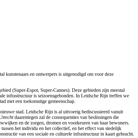
jftal kunstenaars en ontwerpers is uitgenodigd om voor deze
gebied (Super-Espot, Super-Cannes). Deze gebieden zijn meestal
e infrastructuur is seizoensgebonden. In Leidsche Rijn treffen we
en stad met een toekomstige gemeenschap.
ieuwe stad. Leidsche Rijn is al uitvoerig bediscussieerd vanuit
Utrecht
daarentegen zal de consequenties van beslissingen die
uwwijken en de zorgen, dromen en voorkeuren van haar bewoners.
ssen het individu en het collectief, en het effect van stedelijk
ructie van een sociale en culturele infrastructuur in kaart gebracht.