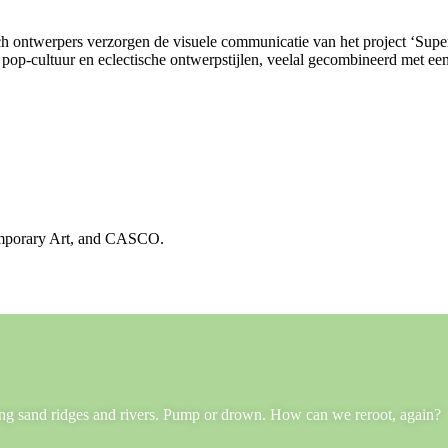
ch ontwerpers verzorgen de visuele communicatie van het project ‘Supe
op-cultuur en eclectische ontwerpstijlen, veelal gecombineerd met ee
emporary Art, and CASCO.
long sand ridges and rivers. Pump or drown. How can we reroot, again?