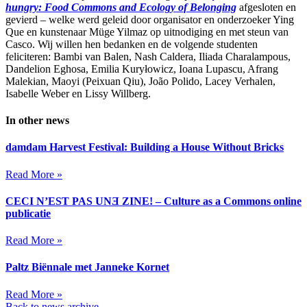
hungry: Food Commons and Ecology of Belonging
afgesloten en
gevierd – welke werd geleid door organisator en onderzoeker Ying
Que en kunstenaar Müge Yilmaz op uitnodiging en met steun van
Casco. Wij willen hen bedanken en de volgende studenten
feliciteren: Bambi van Balen, Nash Caldera, Iliada Charalampous,
Dandelion Eghosa, Emilia Kuryłowicz, Ioana Lupascu, Afrang
Malekian, Maoyi (Peixuan Qiu), João Polido, Lacey Verhalen,
Isabelle Weber en Lissy Willberg.
In other news
damdam Harvest Festival: Building a House Without Bricks
Read More »
CECI N’EST PAS UNƎ ZINE! – Culture as a Commons online
publicatie
Read More »
Paltz Biënnale met Janneke Kornet
Read More »
Back to news archive