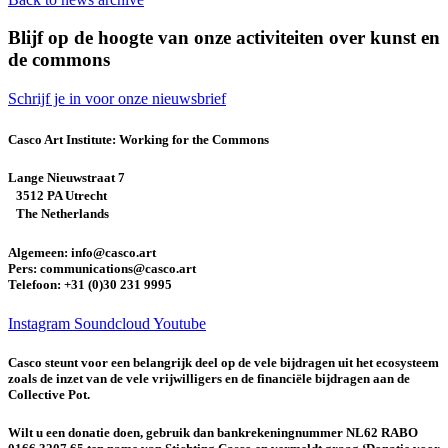
Blijf op de hoogte van onze activiteiten over kunst en
de commons
Schrijf je in voor onze nieuwsbrief
Casco Art Institute: Working for the Commons
Lange Nieuwstraat 7
3512 PA Utrecht
The Netherlands
Algemeen: info@casco.art
Pers: communications@casco.art
Telefoon: +31 (0)30 231 9995
Instagram
Soundcloud
Youtube
Casco steunt voor een belangrijk deel op de vele bijdragen uit het ecosysteem
zoals de inzet van de vele vrijwilligers en de financiële bijdragen aan de
Collective Pot.
Wilt u een donatie doen, gebruik dan bankrekeningnummer NL62 RABO