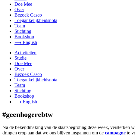
Doe Mee
Over
Bezoek Casco
Toegankelijkheidsnota
Team
Stichting
Bookshop
⟶ English
Activiteiten
Studie
Doe Mee
Over
Bezoek Casco
Toegankelijkheidsnota
Team
Stichting
Bookshop
⟶ English
#geenhogerebtw
Na de bekendmaking van de staatsbegroting deze week, versterken wi
dringen erop aan dat we ons blijven inspannen om de
campagne
te v