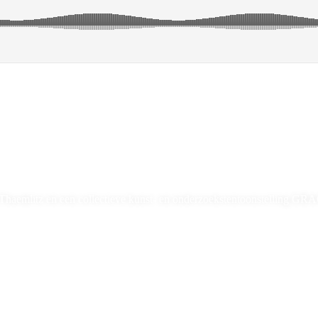
e Thaemlitz en een collectieve kunst- en onderzoekstentoonstelling G