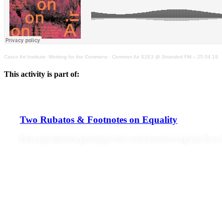
Casco Art Institute: Working for the Commons
·
Common Air S1E3 @ Stranded FM – 25.04.19
This activity is part of:
Two Rubatos & Footnotes on Equality
Een experimentele geluidsgerichte solotentoonstelling van Terr