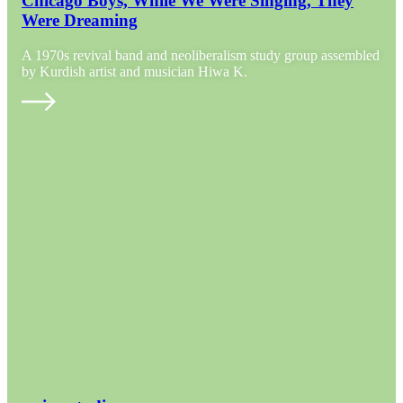
Chicago Boys, While We Were Singing, They
Were Dreaming
A 1970s revival band and neoliberalism study group assembled
by Kurdish artist and musician Hiwa K.