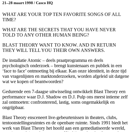
21–28 maart 1998 / Casco HQ
WHAT ARE YOUR TOP TEN FAVORITE SONGS OF ALL
TIME?
WHAT ARE THE SECRETS THAT YOU HAVE NEVER
TOLD TO ANY OTHER HUMAN BEING?
BLAST THEORY WANT TO KNOW. AND IN RETURN
THEY WILL TELL YOU THEIR OWN ANSWERS.
De installatie Atomic – deels praatprogramma en deels
psychologisch onderzoek – brengt kunstenaars en publiek in een
‘face to face’ ontmoeting bij elkaar. Kan onze identiteit, in deze tijd
van vragenlijsten en marktonderzoeken, worden afgeleid uit datgene
wat we kopen of beantwoorden?
Gedurende een 7-daagse uitwisseling ontwikkelt Blast Theory een
performance waar D.J. Shadow en D.J. Pulp ons meest intieme zelf
zal ontmoeten: confronterend, lastig, soms ongemakkelijk en
ongrijpbaar.
Blast Theory ensceneert live-gebeurtenissen in theaters, clubs,
tentoonstellingsruimtes en de openbare ruimte. Sinds 1991 biedt het
werk van Blast Theory het hoofd aan een gemediatiseerde wereld,