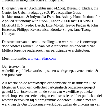
creërend en mogelijke acties anticiperend.
Bijdragen van An Architektur met a42.org, Bureau d’Etudes, the
Center for Urban Pedagogy (CUP), Jacqueline Goss,
hackitectura.net & Indymedia Estrecho, Ashley Hunt, Institute for
Applied Autonomy with Site-R, Labor k3000 met TRANSIT
MIGRATION, Pedro Lasch, Lize Mogel, Trevor Paglen & John
Emerson, Philippe Rekacewicz, Brooke Singer, Jane Tsong,
Unnayan
De structuur van de tentoonstellings- en werkruimte is ontworpen
door Andreas Müller, lid van An Architektur, als onderdeel van
Müllers lopende onderzoek naar participatieve architectuur.
Meer informatie:
www.an-atlas.com
Our Economies
wekelijkse publieke workshops, een werkgroep, evenementen &
een publicatie
Als reactie op de wereldwijde economische crisis initiëren Lize
Mogel en Casco een collectief cartografisch onderzoeksproject
getiteld
Our Economies
. In de vorm van wekelijkse publieke
workshops en een serie lezingen en discussies zal het publiek actief
worden betrokken bij dit programma-onderdeel. Samen met het
werk van de
Our Economies
-werkgroep zullen de uitkomsten van