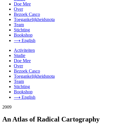
Doe Mee
Over
Bezoek Casco
Toegankelijkheidsnota
Team
Stichting
Bookshop
⟶ English
Activiteiten
Studie
Doe Mee
Over
Bezoek Casco
Toegankelijkheidsnota
Team
Stichting
Bookshop
⟶ English
2009
An Atlas of Radical Cartography