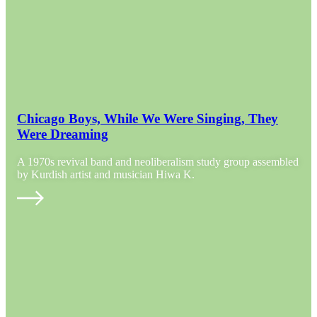
Chicago Boys, While We Were Singing, They
Were Dreaming
A 1970s revival band and neoliberalism study group assembled
by Kurdish artist and musician Hiwa K.